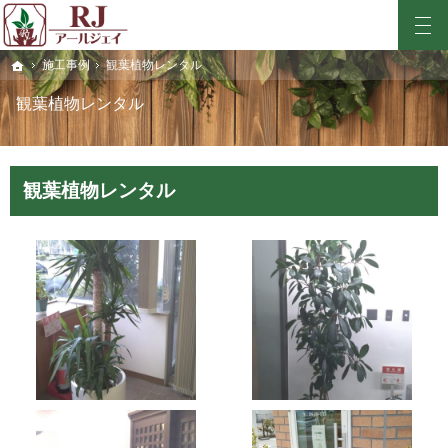
カーテン取り付けや鉢のレンタルもお任せください。金沢市・加賀市で庭の草刈りや剪定・
金沢市・加賀市での除草や庭の草刈り・剪定・観葉植物のレンタルならRJ-アールジェイ
施工事例
観葉植物レンタル
ホーム
観葉植物レンタル
観葉植物レンタル