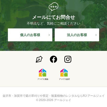
メールにて
お問合せ
不明点など、
気軽にご相談ください
個人の
お客様
法人の
お客様
金沢市・加賀市で庭の草刈りや剪定・観葉植物のレンタルならRJ-アールジェイ
© 2020-2026 アールジェイ